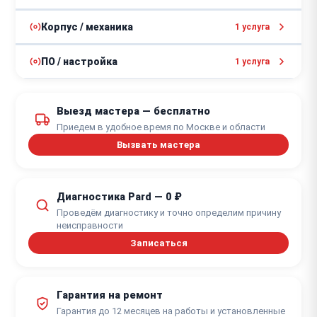
2 - 4 часа
от 1500 ₽
Ремонт кнопок управления
Корпус / механика
1 услуга
от 30 минут
от 2000 ₽
Замена корпуса
ПО / настройка
1 услуга
от 1 часа
от 1500 ₽
Обновление прошивки прицела
Выезд мастера — бесплатно
от 1 часа
Приедем в удобное время по Москве и области
Вызвать мастера
Диагностика Pard — 0 ₽
Проведём диагностику и точно определим причину
неисправности
Записаться
Гарантия на ремонт
Гарантия до 12 месяцев на работы и установленные