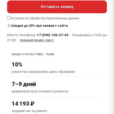
Не настраивается диоптрийная подстройка
Оставить заявку
окуляра
Согласен на обработку
персональных данных
Заедает / не фокусируется объектив
Скидка до 20% при заявке с сайта
Запотевание / влага внутри
Или по телефону:
+7 (495) 128-27-43
·
Ежедневно с 9:00 до
21:00
·
полный прайс-лист
Выключается после выстрела / от отдачи
Повреждение / люфт крепления
НАША СТАТИСТИКА · PARD
10%
ремонтов закрываем в день обращения
7–9 дней
медианный срок сложного ремонта
14 193 ₽
средний чек за ремонт