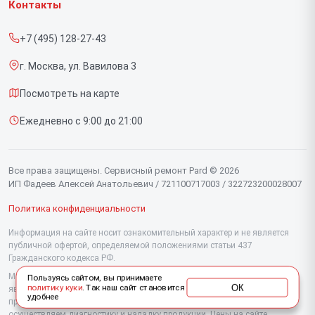
Контакты
Прайс-лист
Тепловизионных монокуляров
+7 (495) 128-27-43
Срочный ремонт
Прицелов ночного видения
г. Москва, ул. Вавилова 3
Доставка и способы оплаты
Посмотреть на карте
Диагностика
Ежедневно с 9:00 до 21:00
Контакты
Все права защищены. Сервисный ремонт Pard © 2026
ИП Фадеев Алексей Анатольевич / 721100717003 / 322723200028007
Политика конфиденциальности
Информация на сайте носит ознакомительный характер и не является
публичной офертой, определяемой положениями статьи 437
Гражданского кодекса РФ.
Мы специализируемся на обслуживании и ремонте техники Pard, но не
Пользуясь сайтом, вы принимаете
ОК
политику куки
. Так наш сайт становится
являемся их официальным представителем. Предоставляем
удобнее
профессиональные услуги после истечения гарантии, а также
осуществляем диагностику и наладку продукции. Цены на сайте