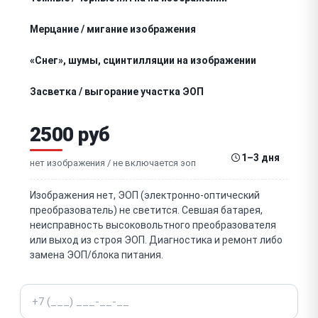
Мерцание / мигание изображения
«Снег», шумы, сцинтилляции на изображении
Засветка / выгорание участка ЭОП
Не работает высоковольтный преобразователь
2500 руб
(питание ЭОП)
Не включается / села батарея / окисление
1–3 дня
контактов
нет изображения / не включается эоп
Не работает ИК-подсветка
Изображения нет, ЭОП (электронно-оптический
преобразователь) не светится. Севшая батарея,
Сбивается пристрелка / уход СТП
неисправность высоковольтного преобразователя
или выход из строя ЭОП. Диагностика и ремонт либо
Закусывают / не работают барабанчики поправок
замена ЭОП/блока питания.
Не работает / тусклая подсветка прицельной
сетки
Телефон
Сдвинута / повреждена прицельная сетка