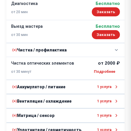
Бесплатно
Диагностика
от 20 мин
Заказать
Бесплатно
Выезд мастера
от 30 мин
Заказать
Чистка / профилактика
от 2000 ₽
Чистка оптических элементов
от 30 минут
Аккумулятор / питание
1 услуга
от 1500 ₽
Замена аккумулятора/батареи
Вентиляция / охлаждение
1 услуга
от 30 минут
Ремонт системы охлаждения
Матрица / сенсор
1 услуга
от 5000 ₽
матрицы
2 - 3 часа
от 10000 ₽
Замена ИК-матрицы
Уплотнители / герметичность
1 услуга